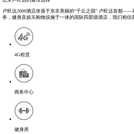
卢旺达
2000
酒店坐落于东非美丽的
“
千丘之国
”
卢旺达首都
——
务，健身及娱乐购物设施于一体的国际四星级酒店，我们相信
4G租赁
商务中心
健身房